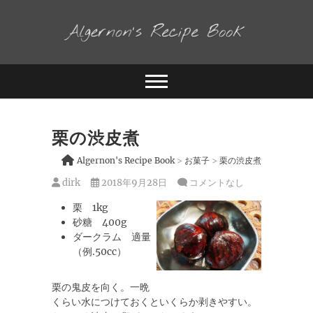
料理が好きな人の頭の中
Algernon's Recipe
Book
栗の渋皮煮
Algernon's Recipe Book
>
お菓子
>
栗の渋皮煮
dirk
2018年9月28日
コメントなし
栗 1kg
砂糖 400g
ダークラム 適量
（例.50cc）
栗の鬼皮を向く。一晩
くらい水につけておくといくらか剥きやすい。