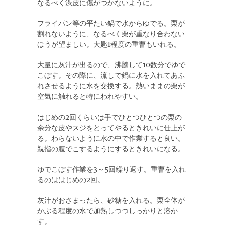
なるべく渋皮に傷がつかないように。
フライパン等の平たい鍋で水からゆでる。栗が
割れないように、なるべく栗が重なり合わない
ほうが望ましい。大匙1程度の重曹もいれる。
大量に灰汁が出るので、沸騰して10数分でゆで
こぼす。その際に、流しで鍋に水を入れてあふ
れさせるように水を交換する。熱いままの栗が
空気に触れると特にわれやすい。
はじめの2回くらいは手でひとつひとつの栗の
余分な皮やスジをとってやるときれいに仕上が
る。わらないように水の中で作業すると良い。
親指の腹でこするようにするときれいになる。
ゆでこぼす作業を3～5回繰り返す。重曹を入れ
るのははじめの2回。
灰汁がおさまったら、砂糖を入れる。栗全体が
かぶる程度の水で加熱しつつしっかりと溶か
す。