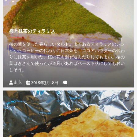
桜と抹茶のティラミス
桜の葉を使った春らしいタルト。よくあるティラミスのレシ
ピからコーヒーの代わりに日本茶を、ココアパウダーの代わ
りに抹茶を用いた。桜の花も混ぜ込んだりしてもよい。桜の
葉はきざんで使ったが道具があればペースト状にしてもおい
しそう。
dirk
2018年3月18日