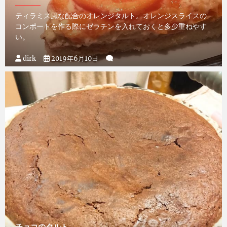
ティラミス風な配合のオレンジタルト。オレンジスライスの
コンポートを作る際にゼラチンを入れておくと多少重ねやす
い。
dirk
2019年6月10日
チョコのタルト