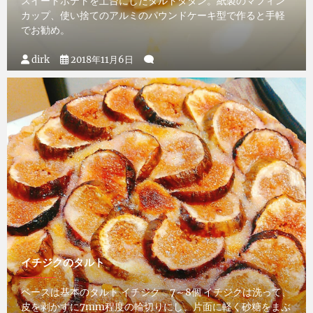
スイートポテトを土台にしたタルトタタン。紙製のマフィン
カップ、使い捨てのアルミのパウンドケーキ型で作ると手軽
でお勧め。
dirk
2018年11月6日
イチジクのタルト
ベースは基本のタルト イチジク 7～8個 イチジクは洗って、
皮を剥かずに7mm程度の輪切りにし、片面に軽く砂糖をまぶ