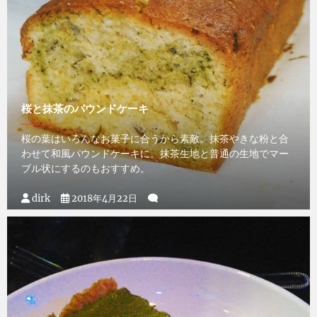
桜と抹茶のパウンドケーキ
桜の葉はいろんなお菓子に合うから素敵。抹茶やきな粉と合
わせて和風パウンドケーキに。抹茶生地と普通の生地でマー
ブル状にするのもおすすめ。
dirk
2018年4月22日