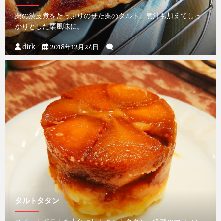
栗の渋皮煮をたっぷりのせた栗のタルト。煮汁も加えてしっ
かりとした栗風味に。
dirk
2018年12月24日
タルトタタン